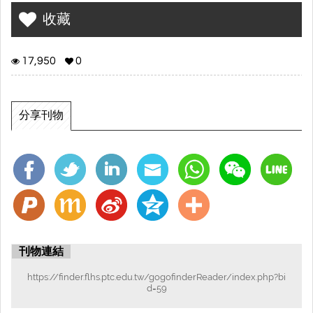
收藏
17,950
0
分享刊物
刊物連結
https://finder.flhs.ptc.edu.tw/gogofinderReader/index.php?bi
d=59