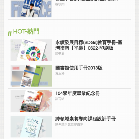
楊竣閔
HOT-熱門
永續發展目標(SDGs)教育手冊-臺
灣指南【平裝】0622-印刷版
國教署
圖書館使用手冊2013版
黃玉杉
104學年度畢業紀念冊
訓育組
跨領域素養導向課程設計手冊
陳佩英與愛思客團隊