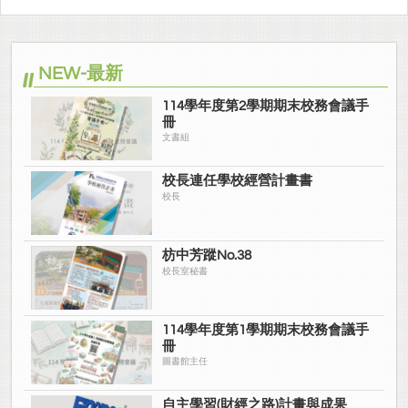
NEW-最新
114學年度第2學期期末校務會議手
冊
文書組
校長連任學校經營計畫書
校長
枋中芳蹤No.38
校長室秘書
114學年度第1學期期末校務會議手
冊
圖書館主任
自主學習(財經之路)計畫與成果