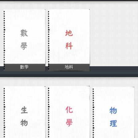
數學
地科
陳品安
陳品安