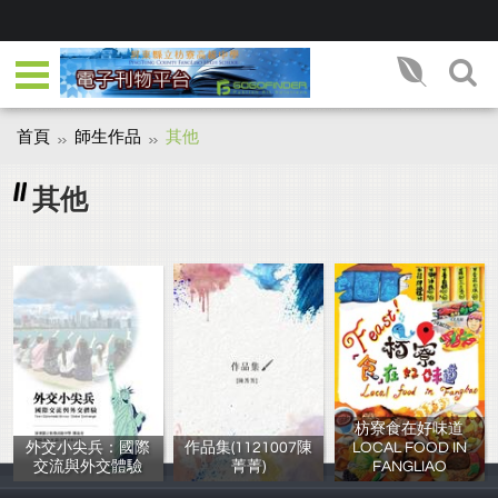
首頁
師生作品
其他
其他
枋寮食在好味道
外交小尖兵：國際
作品集(1121007陳
LOCAL FOOD IN
交流與外交體驗
菁菁)
FANGLIAO
陳品安
陳菁菁
鄭文明、蔡錦鸞