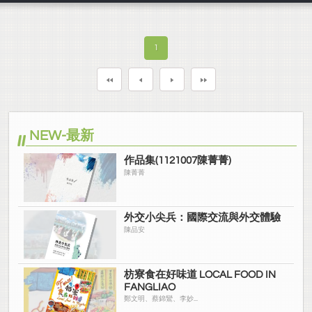
1
NEW-最新
作品集(1121007陳菁菁)
陳菁菁
外交小尖兵：國際交流與外交體驗
陳品安
枋寮食在好味道 LOCAL FOOD IN
FANGLIAO
鄭文明、蔡錦鸞、李妙...