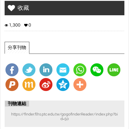
收藏
1,300
0
分享刊物
刊物連結
https://finder.flhs.ptc.edu.tw/gogofinderReader/index.php?bi
d=50