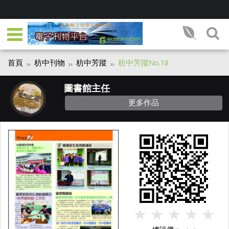
首頁
枋中刊物
枋中芳蹤
枋中芳蹤No.19
圖書館主任
更多作品