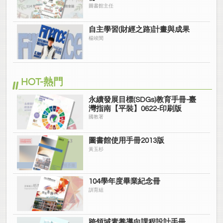
圖書館主任
自主學習(財經之路)計畫與成果
楊竣閔
HOT-熱門
永續發展目標(SDGs)教育手冊-臺
灣指南【平裝】0622-印刷版
國教署
圖書館使用手冊2013版
黃玉杉
104學年度畢業紀念冊
訓育組
跨領域素養導向課程設計手冊