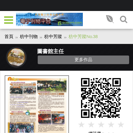
首頁
枋中刊物
枋中芳蹤
枋中芳蹤No.38
圖書館主任
更多作品