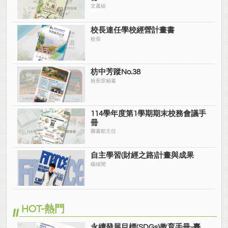
文書組
校長連任學校經營計畫書
校長
枋中芳蹤No.38
校長室秘書
114學年度第1學期期末校務會議手
冊
圖書館主任
自主學習(財經之路)計畫與成果
楊竣閔
HOT-熱門
永續發展目標(SDGs)教育手冊-臺