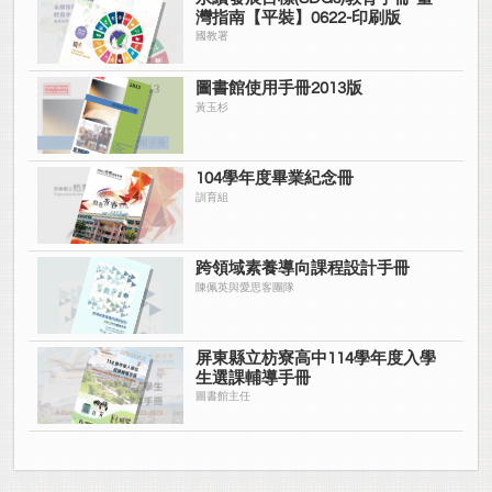
灣指南【平裝】0622-印刷版
國教署
圖書館使用手冊2013版
黃玉杉
104學年度畢業紀念冊
訓育組
跨領域素養導向課程設計手冊
陳佩英與愛思客團隊
屏東縣立枋寮高中114學年度入學
生選課輔導手冊
圖書館主任