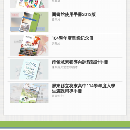
國教署
圖書館使用手冊2013版
黃玉杉
104學年度畢業紀念冊
訓育組
跨領域素養導向課程設計手冊
陳佩英與愛思客團隊
屏東縣立枋寮高中114學年度入學
生選課輔導手冊
圖書館主任