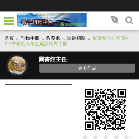
首頁
刊物手冊
教務處
課綱相關
屏東縣立枋寮高中
112學年度入學生選課輔導手冊
圖書館主任
更多作品