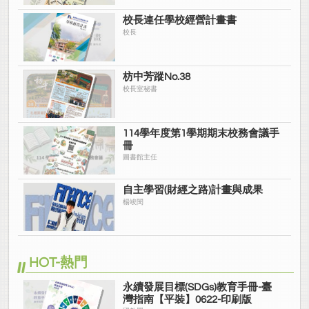
校長連任學校經營計畫書
校長
枋中芳蹤No.38
校長室秘書
114學年度第1學期期末校務會議手
冊
圖書館主任
自主學習(財經之路)計畫與成果
楊竣閔
HOT-熱門
永續發展目標(SDGs)教育手冊-臺
灣指南【平裝】0622-印刷版