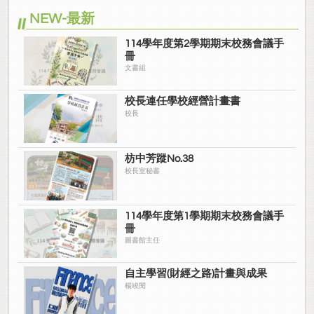
NEW-最新
114學年度第2學期期末校務會議手
冊
文書組
校長連任學校經營計畫書
校長
枋中芳蹤No.38
校長室秘書
114學年度第1學期期末校務會議手
冊
圖書館主任
自主學習(財經之路)計畫與成果
楊竣閔