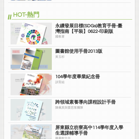
HOT-熱門
永續發展目標(SDGs)教育手冊-臺
灣指南【平裝】0622-印刷版
國教署
圖書館使用手冊2013版
黃玉杉
104學年度畢業紀念冊
訓育組
跨領域素養導向課程設計手冊
陳佩英與愛思客團隊
屏東縣立枋寮高中114學年度入學
生選課輔導手冊
圖書館主任